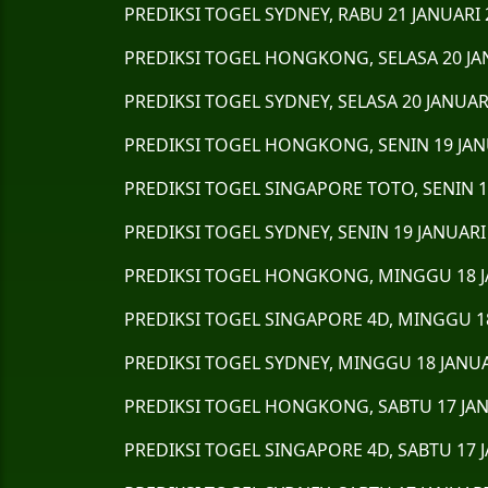
PREDIKSI TOGEL SYDNEY, RABU 21 JANUARI 
PREDIKSI TOGEL HONGKONG, SELASA 20 JA
PREDIKSI TOGEL SYDNEY, SELASA 20 JANUAR
PREDIKSI TOGEL HONGKONG, SENIN 19 JAN
PREDIKSI TOGEL SINGAPORE TOTO, SENIN 1
PREDIKSI TOGEL SYDNEY, SENIN 19 JANUARI
PREDIKSI TOGEL HONGKONG, MINGGU 18 J
PREDIKSI TOGEL SINGAPORE 4D, MINGGU 18
PREDIKSI TOGEL SYDNEY, MINGGU 18 JANUA
PREDIKSI TOGEL HONGKONG, SABTU 17 JAN
PREDIKSI TOGEL SINGAPORE 4D, SABTU 17 