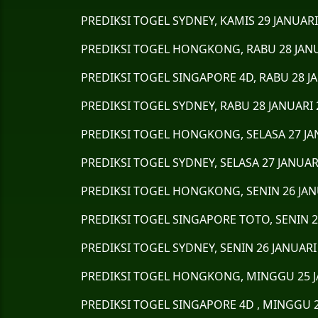
PREDIKSI TOGEL SYDNEY, KAMIS 29 JANUARI
PREDIKSI TOGEL HONGKONG, RABU 28 JANU
PREDIKSI TOGEL SINGAPORE 4D, RABU 28 J
PREDIKSI TOGEL SYDNEY, RABU 28 JANUARI 
PREDIKSI TOGEL HONGKONG, SELASA 27 JA
PREDIKSI TOGEL SYDNEY, SELASA 27 JANUAR
PREDIKSI TOGEL HONGKONG, SENIN 26 JAN
PREDIKSI TOGEL SINGAPORE TOTO, SENIN 2
PREDIKSI TOGEL SYDNEY, SENIN 26 JANUARI
PREDIKSI TOGEL HONGKONG, MINGGU 25 J
PREDIKSI TOGEL SINGAPORE 4D , MINGGU 2