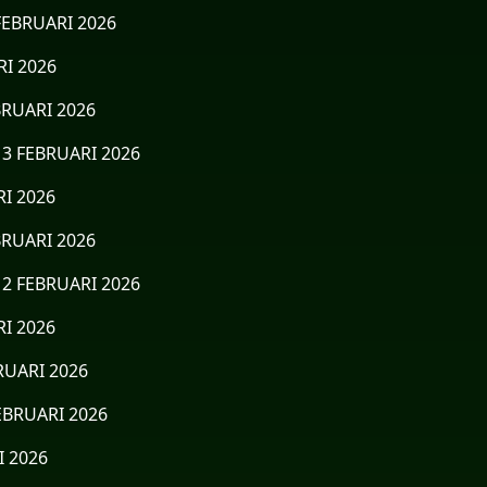
FEBRUARI 2026
RI 2026
RUARI 2026
3 FEBRUARI 2026
I 2026
RUARI 2026
2 FEBRUARI 2026
I 2026
UARI 2026
EBRUARI 2026
I 2026