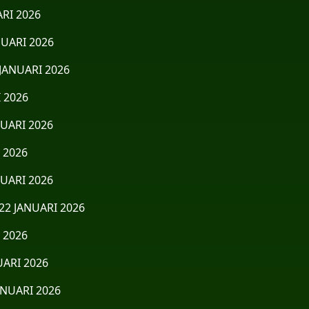
RI 2026
UARI 2026
JANUARI 2026
 2026
UARI 2026
 2026
UARI 2026
22 JANUARI 2026
 2026
ARI 2026
ANUARI 2026