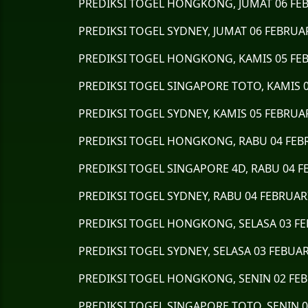
PREDIKSI TOGEL HONGKONG, JUMAT 06 FEB
PREDIKSI TOGEL SYDNEY, JUMAT 06 FEBRUAR
PREDIKSI TOGEL HONGKONG, KAMIS 05 FEB
PREDIKSI TOGEL SINGAPORE TOTO, KAMIS 0
PREDIKSI TOGEL SYDNEY, KAMIS 05 FEBRUAR
PREDIKSI TOGEL HONGKONG, RABU 04 FEBR
PREDIKSI TOGEL SINGAPORE 4D, RABU 04 F
PREDIKSI TOGEL SYDNEY, RABU 04 FEBRUAR
PREDIKSI TOGEL HONGKONG, SELASA 03 FE
PREDIKSI TOGEL SYDNEY, SELASA 03 FEBUAR
PREDIKSI TOGEL HONGKONG, SENIN 02 FEB
PREDIKSI TOGEL SINGAPORE TOTO, SENIN 0