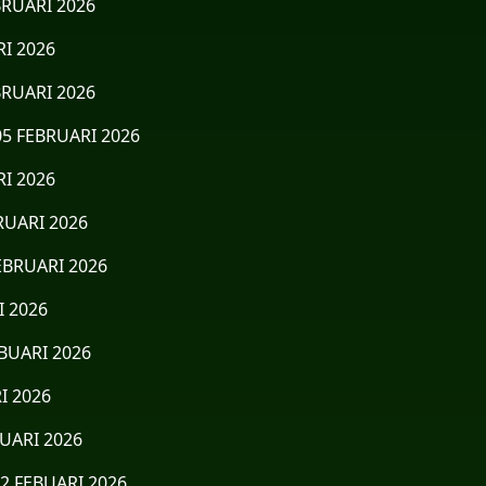
RUARI 2026
I 2026
RUARI 2026
5 FEBRUARI 2026
I 2026
UARI 2026
EBRUARI 2026
I 2026
BUARI 2026
I 2026
UARI 2026
2 FEBUARI 2026