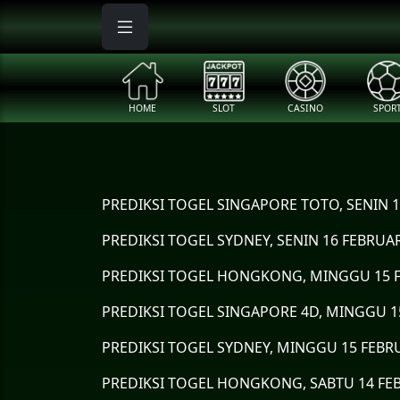
HOME
SLOT
CASINO
SPOR
PREDIKSI TOGEL SINGAPORE TOTO, SENIN 1
PREDIKSI TOGEL SYDNEY, SENIN 16 FEBRUAR
PREDIKSI TOGEL HONGKONG, MINGGU 15 F
PREDIKSI TOGEL SINGAPORE 4D, MINGGU 1
PREDIKSI TOGEL SYDNEY, MINGGU 15 FEBRU
PREDIKSI TOGEL HONGKONG, SABTU 14 FEB