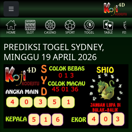
HOME
SLOT
CASINO
SPORT
TOGEL
TABLE
FISHI
PREDIKSI TOGEL SYDNEY,
MINGGU 19 APRIL 2026