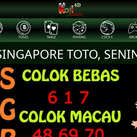
T
TOGEL
TABLE
FISHING
COCK F.
ARC
SINGAPORE TOTO, SENI