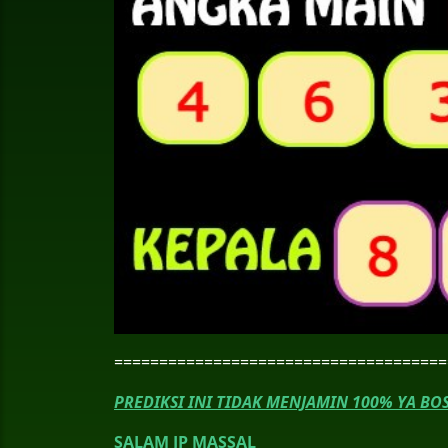
=====================================
PREDIKSI INI TIDAK MENJAMIN 100% YA BO
SALAM JP MASSAL