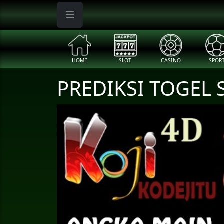
HOME
SLOT
CASINO
SPOR
PREDIKSI TOGEL 