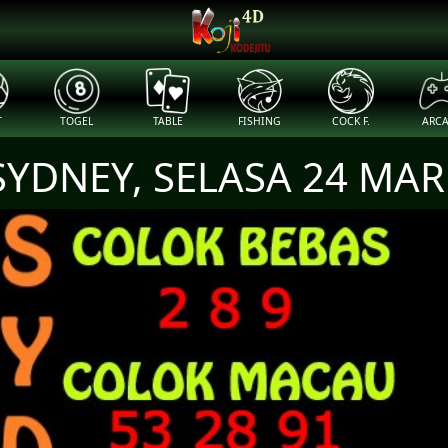
T
TOGEL
TABLE
FISHING
COCK F.
ARC
SYDNEY, SELASA 24 MAR