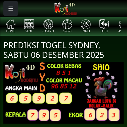
HOME
SLOT
CASINO
SPORT
TOGEL
TABLE
FISHI
PREDIKSI TOGEL SYDNEY,
SABTU 06 DESEMBER 2025