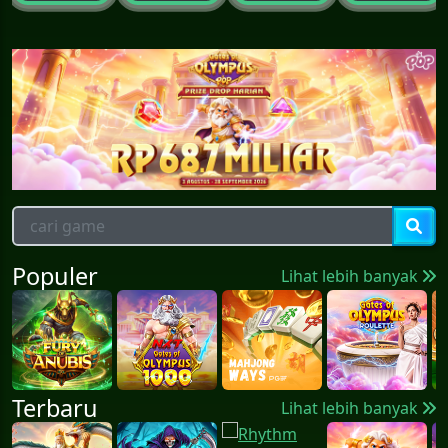
Populer
Lihat lebih banyak
Terbaru
Lihat lebih banyak